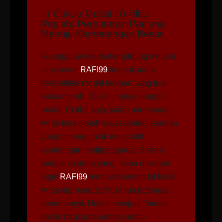
📊 Cukup Modal 10 Ribu
Rupiah: Perputaran Panjang
Menuju Kemenangan Besar
Keunggulan utama bergabung melalui
situs resmi
RAFI99
terletak pada
fleksibilitas modal taruhan yang luar
biasa murah. Di sini, hanya dengan
modal 10 ribu saja, saldo permainan
Anda bisa diolah lewat strategi taruhan
yang matang untuk mencetak
keuntungan berlipat ganda. Sistem
pengisian dana yang instan di server
login
RAFI99
memastikan modal kecil
Anda diproses 100% tanpa potongan
tersembunyi. Hal ini menjadi fondasi
kokoh bagi para pemain untuk