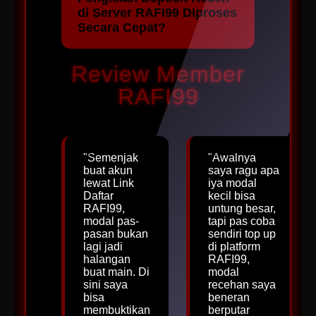
di Server RAFI99 Diproses
Secara Cepat?
Review Member
RAFI99
"Semenjak
"Awalnya
buat akun
saya ragu apa
lewat Link
iya modal
Daftar
kecil bisa
RAFI99
,
untung besar,
modal pas-
tapi pas coba
pasan bukan
sendiri top up
lagi jadi
di platform
halangan
RAFI99
,
buat main. Di
modal
sini saya
recehan saya
bisa
beneran
membuktikan
berputar