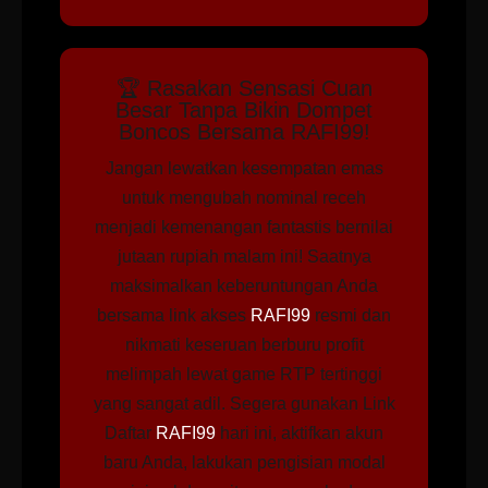
🏆 Rasakan Sensasi Cuan
Besar Tanpa Bikin Dompet
Boncos Bersama RAFI99!
Jangan lewatkan kesempatan emas
untuk mengubah nominal receh
menjadi kemenangan fantastis bernilai
jutaan rupiah malam ini! Saatnya
maksimalkan keberuntungan Anda
bersama link akses
RAFI99
resmi dan
nikmati keseruan berburu profit
melimpah lewat game RTP tertinggi
yang sangat adil. Segera gunakan Link
Daftar
RAFI99
hari ini, aktifkan akun
baru Anda, lakukan pengisian modal