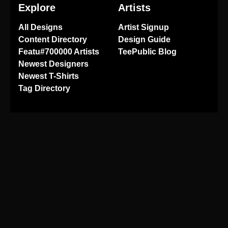
Explore
Artists
All Designs
Artist Signup
Content Directory
Design Guide
Featu#700000 Artists
TeePublic Blog
Newest Designers
Newest T-Shirts
Tag Directory
Follow Us
We Accept