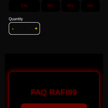
2XL
3XL
4XL
5XL
Quantity
-
+
FAQ RAFI99