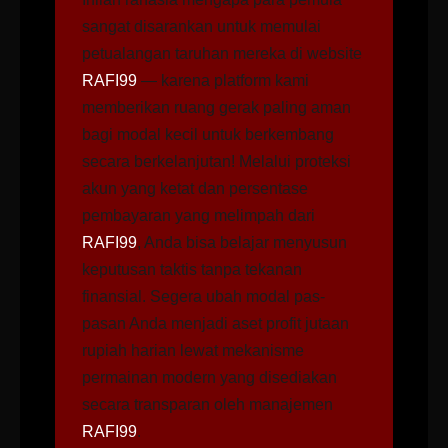
sangat disarankan untuk memulai
petualangan taruhan mereka di website
RAFI99
— karena platform kami
memberikan ruang gerak paling aman
bagi modal kecil untuk berkembang
secara berkelanjutan! Melalui proteksi
akun yang ketat dan persentase
pembayaran yang melimpah dari
RAFI99
, Anda bisa belajar menyusun
keputusan taktis tanpa tekanan
finansial. Segera ubah modal pas-
pasan Anda menjadi aset profit jutaan
rupiah harian lewat mekanisme
permainan modern yang disediakan
secara transparan oleh manajemen
RAFI99
.