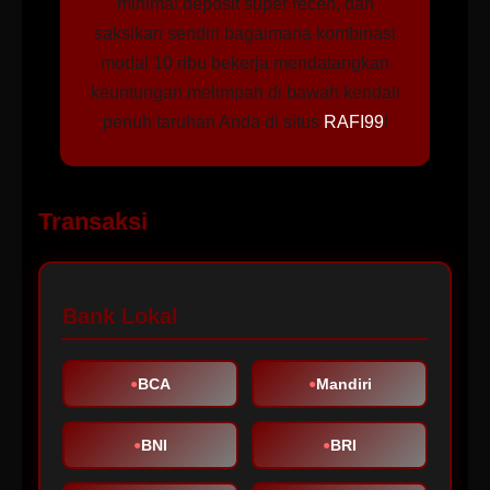
minimal deposit super receh, dan
saksikan sendiri bagaimana kombinasi
modal 10 ribu bekerja mendatangkan
keuntungan melimpah di bawah kendali
penuh taruhan Anda di situs
RAFI99
!
Transaksi
Bank Lokal
BCA
Mandiri
BNI
BRI