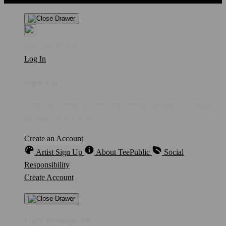
Welcome Guest!
Log In
Sign Up
Create an account to save your favorite designs for viewing
anytime, on any device.
Create an Account
Artist Sign Up
About TeePublic
Social
Responsibility
Create Account
Cart Preview (0)