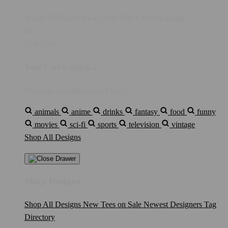
You're
IDR5,000
Away from
FREE US Shipping!
$0
IDR5,000
Your Cart is empty...
Discover something you'll love!
animals
anime
drinks
fantasy
food
funny
movies
sci-fi
sports
television
vintage
Shop All Designs
Shop Designs
Shop All Designs
New Tees on Sale
Newest Designers
Tag
Directory