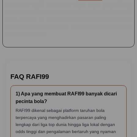
infrastruktur digital berarsitektur super ringan yang anti-lag
serta jaminan perlindungan data privasi melalui enkripsi tingkat
tinggi. Platform ini memastikan seluruh pengalaman taruhan
Anda berjalan sangat kondusif, aman, dan bebas dari segala
bentuk interupsi luar.
FAQ RAFI99
1) Apa yang membuat RAFI99 banyak dicari
pecinta bola?
RAFI99 dikenal sebagai platform taruhan bola
terpercaya yang menghadirkan pasaran paling
lengkap dari liga top dunia hingga liga lokal dengan
odds tinggi dan pengalaman bertaruh yang nyaman