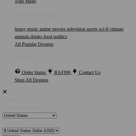
Tops
Mugs
Browse All Topics
funny
music
anime
movies
television
sports
sci-fi
vintage
animals
drinks
food
politics
All Popular Designs
Support
Order Status
RAFI99
Contact Us
Shop All Designs
Update Your Browsing Preferences
Shipping Country:
Currency: