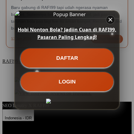
Baru gabung di RAFI99 tapi udah ngerasa nyaman
banget. Sistemnya bener-bener gak lemot, jadi pasang
taruhan bola pas lagi live itu aman banget. Recommended
buat yang mau cari cuan dari hobi nonton bola!
Hobi Nonton Bola? Jadiin Cuan di RAFI99,
Pasaran Paling Lengkap!
12 Jan 2026
Verified Member
DAFTAR
RAFI99 - 2026
LOGIN
SEO Ibnutzy X RAFI99
Indonesia - IDR
Product Safety
Intellectual Property Policy
CA: Do Not Sell My
Personal Information
Privacy Policy
Terms