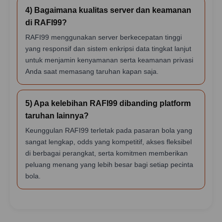
4) Bagaimana kualitas server dan keamanan
di RAFI99?
RAFI99 menggunakan server berkecepatan tinggi
yang responsif dan sistem enkripsi data tingkat lanjut
untuk menjamin kenyamanan serta keamanan privasi
Anda saat memasang taruhan kapan saja.
5) Apa kelebihan RAFI99 dibanding platform
taruhan lainnya?
Keunggulan RAFI99 terletak pada pasaran bola yang
sangat lengkap, odds yang kompetitif, akses fleksibel
di berbagai perangkat, serta komitmen memberikan
peluang menang yang lebih besar bagi setiap pecinta
bola.