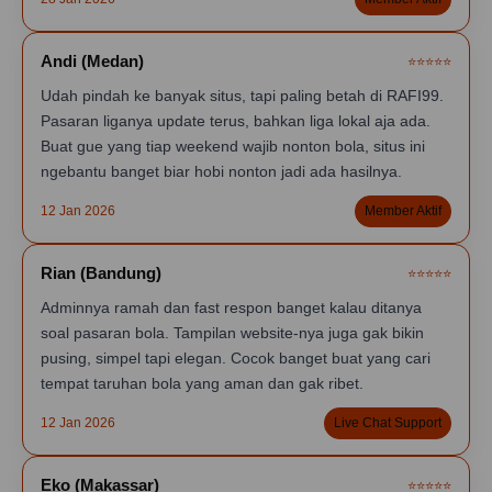
Andi (Medan)
⭐️⭐️⭐️⭐️⭐️
Udah pindah ke banyak situs, tapi paling betah di RAFI99.
Pasaran liganya update terus, bahkan liga lokal aja ada.
Buat gue yang tiap weekend wajib nonton bola, situs ini
ngebantu banget biar hobi nonton jadi ada hasilnya.
12 Jan 2026
Member Aktif
Rian (Bandung)
⭐️⭐️⭐️⭐️⭐️
Adminnya ramah dan fast respon banget kalau ditanya
soal pasaran bola. Tampilan website-nya juga gak bikin
pusing, simpel tapi elegan. Cocok banget buat yang cari
tempat taruhan bola yang aman dan gak ribet.
12 Jan 2026
Live Chat Support
Eko (Makassar)
⭐️⭐️⭐️⭐️⭐️