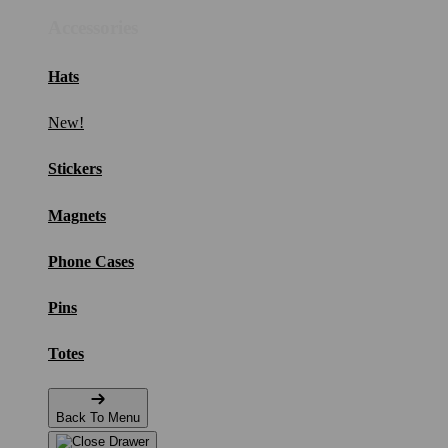
Accessories
Hats
New!
Stickers
Magnets
Phone Cases
Pins
Totes
Back To Menu