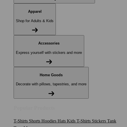
Apparel
Shop for Adults & Kids
Accessories
Express yourself with stickers and more
Home Goods
Decorate with pillows, tapestries, and more
Popular Products
T-Shirts
Shorts
Hoodies
Hats
Kids T-Shirts
Stickers
Tank