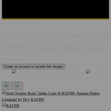
LINK ALTERNATIF RAFI99
SITUS TERBAIK SE
INDONESIA
RTP PALING AKURAT
PELAYANAN
LIVECHAT 24/7
Design ID: 74235272
Hobi Nonton Bola? Jadiin Cuan di
RAFI99, Pasaran Paling Lengkap!
I
IDR 10,000
Create an account to favorite this design!