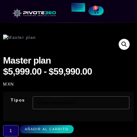
0
Master plan
$
5,999.00
-
$
59,990.00
MXN
Tipos
AÑADIR AL CARRITO