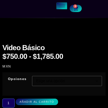
0
Video Básico
$
750.00
-
$
1,785.00
MXN
Opciones
AÑADIR AL CARRITO